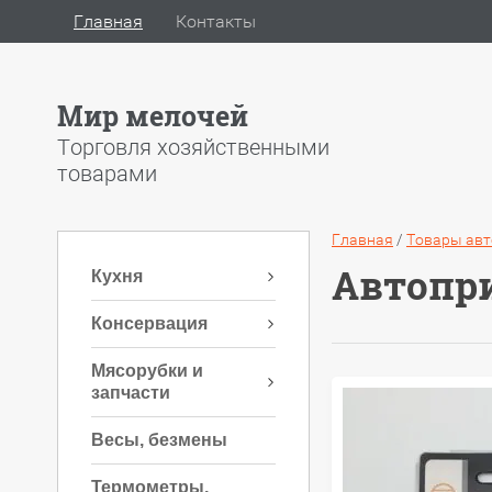
Главная
Контакты
Мир мелочей
Торговля хозяйственными
товарами
Главная
/
Товары ав
Автопри
Кухня
Консервация
Мясорубки и
запчасти
Весы, безмены
Термометры,