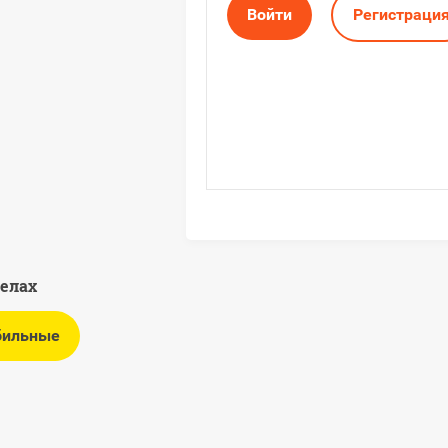
Войти
Регистраци
делах
бильные